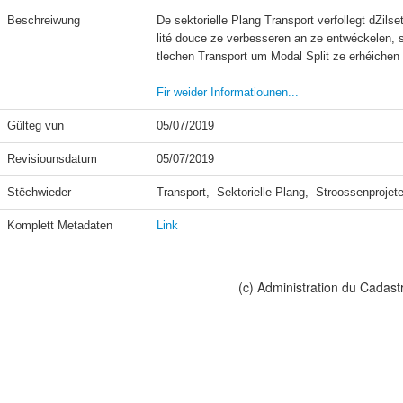
Beschreiwung
De sektorielle Plang Transport verfollegt dZil
lité douce ze verbesseren an ze entwéckelen,
tlechen Transport um Modal Split ze erhéichen a
Fir weider Informatiounen...
Gülteg vun
05/07/2019
Revisiounsdatum
05/07/2019
Stëchwieder
Transport,  Sektorielle Plang,  Stroossenproj
Komplett Metadaten
Link
(c) Administration du Cadast