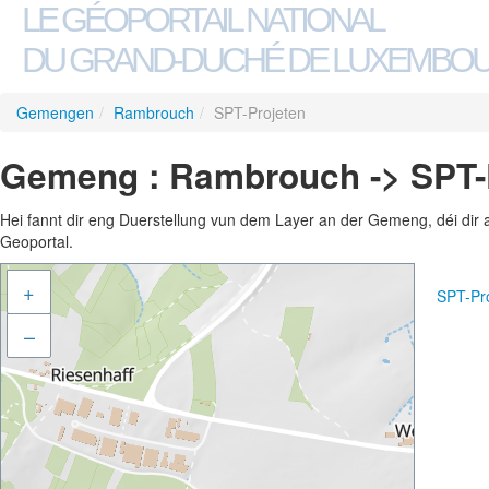
LE GÉOPORTAIL NATIONAL
DU GRAND-DUCHÉ DE LUXEMBO
Gemengen
/
Rambrouch
/
SPT-Projeten
Gemeng : Rambrouch -> SPT-
Hei fannt dir eng Duerstellung vun dem Layer an der Gemeng, déi dir 
Geoportal.
+
SPT-Pr
–