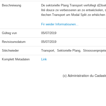
Beschreiwung
De sektorielle Plang Transport verfollegt dZil
lité douce ze verbesseren an ze entwéckelen,
tlechen Transport um Modal Split ze erhéichen a
Fir weider Informatiounen...
Gülteg vun
05/07/2019
Revisiounsdatum
05/07/2019
Stëchwieder
Transport,  Sektorielle Plang,  Stroossenproj
Komplett Metadaten
Link
(c) Administration du Cadast