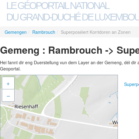
LE GÉOPORTAIL NATIONAL
DU GRAND-DUCHÉ DE LUXEMBO
Gemengen
/
Rambrouch
/
Superposéiert Korridoren an Zonen
Gemeng : Rambrouch -> Super
Hei fannt dir eng Duerstellung vun dem Layer an der Gemeng, déi dir 
Geoportal.
+
Superp
–