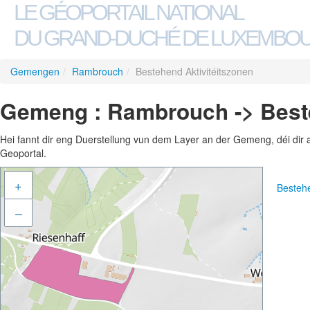
LE GÉOPORTAIL NATIONAL
DU GRAND-DUCHÉ DE LUXEMBO
Gemengen
/
Rambrouch
/
Bestehend Aktivitéitszonen
Gemeng : Rambrouch -> Beste
Hei fannt dir eng Duerstellung vun dem Layer an der Gemeng, déi dir 
Geoportal.
+
Besteh
–