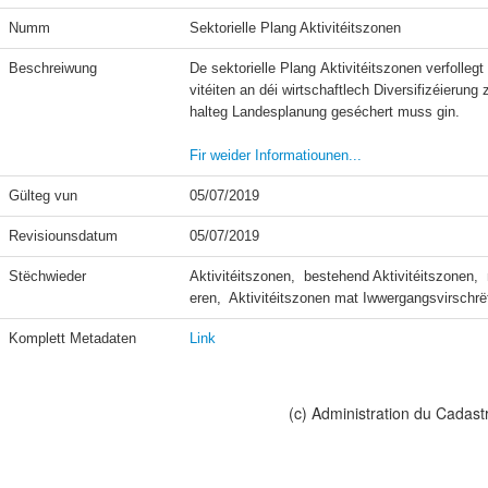
Numm
Sektorielle Plang Aktivitéitszonen
Beschreiwung
De sektorielle Plang Aktivitéitszonen verfolle
vitéiten an déi wirtschaftlech Diversifizéierun
halteg Landesplanung geséchert muss gin.

Fir weider Informatiounen...
Gülteg vun
05/07/2019
Revisiounsdatum
05/07/2019
Stëchwieder
Aktivitéitszonen,  bestehend Aktivitéitszonen, 
eren,  Aktivitéitszonen mat Iwwergangsvirschrë
Komplett Metadaten
Link
(c) Administration du Cadast