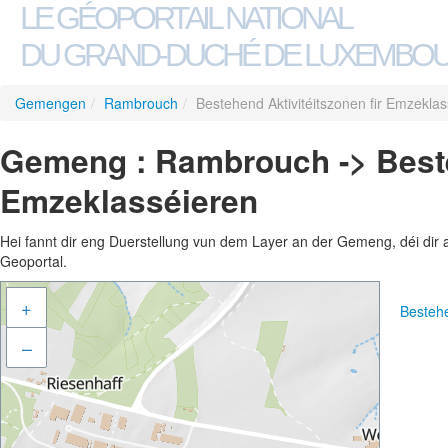
LE GÉOPORTAIL NATIONAL
DU GRAND-DUCHÉ DE LUXEMBO
Gemengen
/
Rambrouch
/
Bestehend Aktivitéitszonen fir Emzekla
Gemeng : Rambrouch -> Besteh
Emzeklasséieren
Hei fannt dir eng Duerstellung vun dem Layer an der Gemeng, déi dir 
Geoportal.
+
Bestehe
–