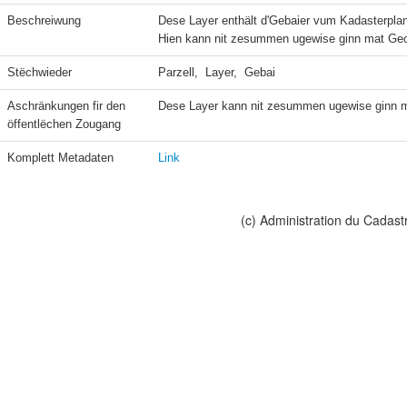
Beschreiwung
Dese Layer enthält d'Gebaier vum Kadasterplan
Hien kann nit zesummen ugewise ginn mat Geo
Stëchwieder
Parzell,  Layer,  Gebai
Aschränkungen fir den 
Dese Layer kann nit zesummen ugewise ginn m
öffentlëchen Zougang
Komplett Metadaten
Link
(c) Administration du Cadast