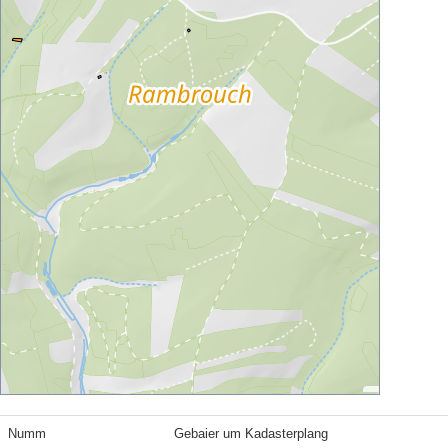
Numm
Gebaier um Kadasterplang