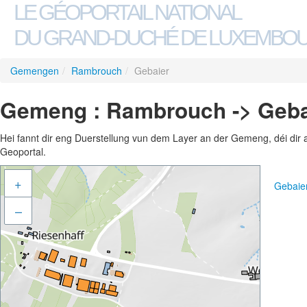
LE GÉOPORTAIL NATIONAL
DU GRAND-DUCHÉ DE LUXEMBO
Gemengen
/
Rambrouch
/
Gebaier
Gemeng : Rambrouch -> Geba
Hei fannt dir eng Duerstellung vun dem Layer an der Gemeng, déi dir 
Geoportal.
+
Gebaie
–