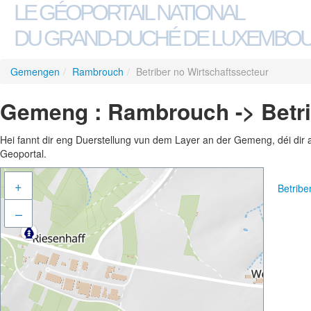
LE GÉOPORTAIL NATIONAL
DU GRAND-DUCHÉ DE LUXEMBO
Gemengen
/
Rambrouch
/
Betriber no Wirtschaftssecteur
Gemeng : Rambrouch -> Betri
Hei fannt dir eng Duerstellung vun dem Layer an der Gemeng, déi dir 
Geoportal.
+
Betribe
–