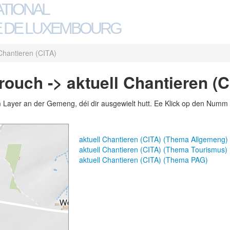
ATIONAL
 DE LUXEMBOURG
 Chantieren (CITA)
uch -> aktuell Chantieren (C
m Layer an der Gemeng, déi dir ausgewielt hutt. Ee Klick op den Numm 
aktuell Chantieren (CITA) (Thema Allgemeng)
aktuell Chantieren (CITA) (Thema Tourismus)
aktuell Chantieren (CITA) (Thema PAG)