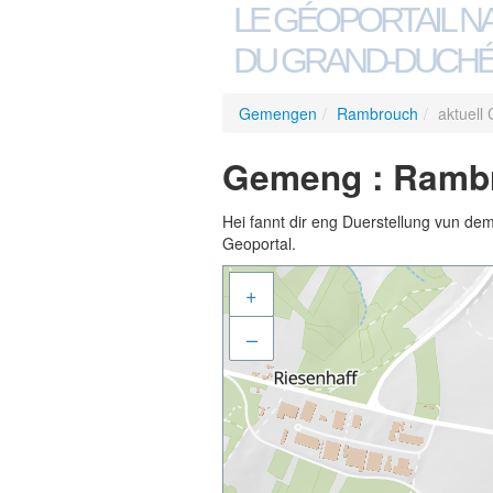
LE GÉOPORTAIL N
DU GRAND-DUCHÉ
Gemengen
/
Rambrouch
/
aktuell
Gemeng : Rambro
Hei fannt dir eng Duerstellung vun de
Geoportal.
+
–