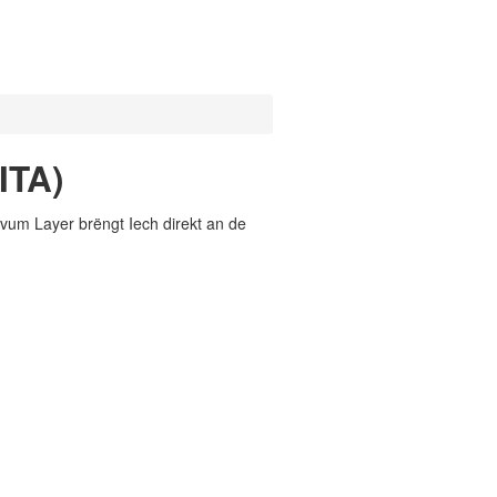
ITA)
vum Layer brëngt Iech direkt an de