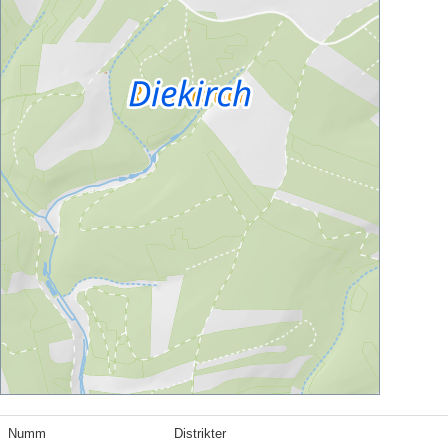
Numm
Distrikter