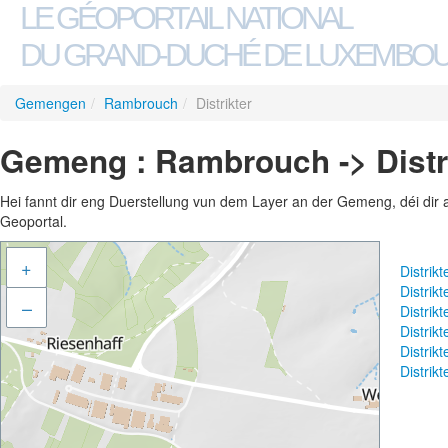
LE GÉOPORTAIL NATIONAL
DU GRAND-DUCHÉ DE LUXEMBO
Gemengen
/
Rambrouch
/
Distrikter
Gemeng : Rambrouch -> Distr
Hei fannt dir eng Duerstellung vun dem Layer an der Gemeng, déi dir 
Geoportal.
+
Distrik
Distrik
–
Distrik
Distrik
Distrik
Distrik