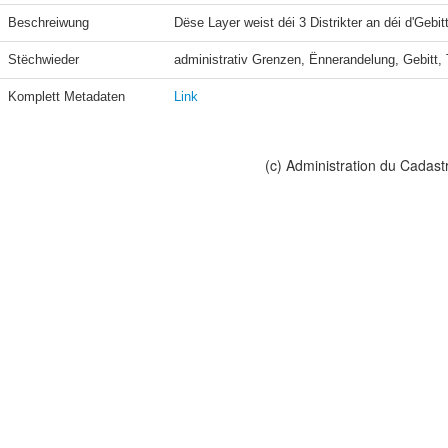
Beschreiwung
Dëse Layer weist déi 3 Distrikter an déi d'Geb
Stëchwieder
administrativ Grenzen, Ënnerandelung, Gebitt, T
Komplett Metadaten
Link
(c) Administration du Cadast