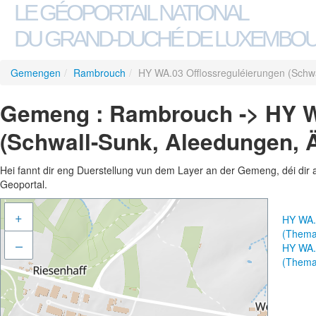
LE GÉOPORTAIL NATIONAL
DU GRAND-DUCHÉ DE LUXEMBO
Gemengen
/
Rambrouch
/
HY WA.03 Offlossreguléierungen (Schw
Gemeng : Rambrouch -> HY W
(Schwall-Sunk, Aleedungen, 
Hei fannt dir eng Duerstellung vun dem Layer an der Gemeng, déi dir 
Geoportal.
+
HY WA.
(Thema
–
HY WA.
(Thema