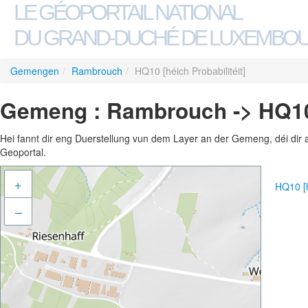
LE GÉOPORTAIL NATIONAL
DU GRAND-DUCHÉ DE LUXEMBO
Gemengen
/
Rambrouch
/
HQ10 [héich Probabilitéit]
Gemeng : Rambrouch -> HQ10 [
Hei fannt dir eng Duerstellung vun dem Layer an der Gemeng, déi dir 
Geoportal.
+
HQ10 [h
–