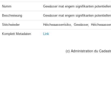
Numm
Gewässer mat engem signifikanten potentiell
Beschreiwung
Gewässer mat engem signifikanten potentielle
Stëchwieder
Héichwaasserrisiko,  Gewässer,  Héichwaasser
Komplett Metadaten
Link
(c) Administration du Cadast