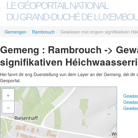
LE GÉOPORTAIL NATIONAL
DU GRAND-DUCHÉ DE LUXEMBO
Gemengen
/
Rambrouch
/
Gewässer mat engem signifikativen Héi
Gemeng : Rambrouch -> Gew
signifikativen Héichwaasserr
Hei fannt dir eng Duerstellung vun dem Layer an der Gemeng, déi dir 
Geoportal.
+
Gewäss
Gewäss
–
Gewäss