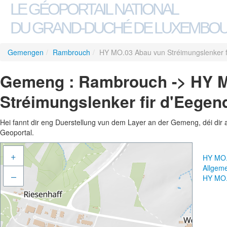
LE GÉOPORTAIL NATIONAL
DU GRAND-DUCHÉ DE LUXEMBO
Gemengen
/
Rambrouch
/
HY MO.03 Abau vun Stréimungslenker f
Gemeng : Rambrouch -> HY 
Stréimungslenker fir d'Eegen
Hei fannt dir eng Duerstellung vun dem Layer an der Gemeng, déi dir 
Geoportal.
+
HY MO.
Allgem
–
HY MO.