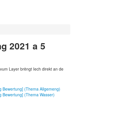
g 2021 a 5
vum Layer brëngt Iech direkt an de
feg Bewertung] (Thema Allgemeng)
feg Bewertung] (Thema Wasser)