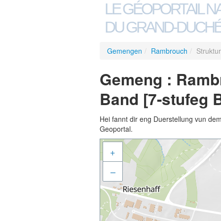
LE GÉOPORTAIL N
DU GRAND-DUCHÉ
Gemengen
/
Rambrouch
/
Struktu
Gemeng : Rambro
Band [7-stufeg 
Hei fannt dir eng Duerstellung vun de
Geoportal.
+
–