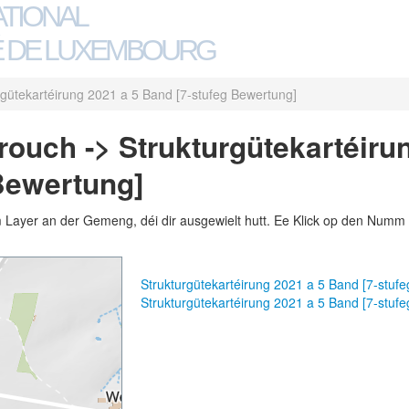
ATIONAL
 DE LUXEMBOURG
rgütekartéirung 2021 a 5 Band [7-stufeg Bewertung]
uch -> Strukturgütekartéirun
Bewertung]
m Layer an der Gemeng, déi dir ausgewielt hutt. Ee Klick op den Numm 
Strukturgütekartéirung 2021 a 5 Band [7-stu
Strukturgütekartéirung 2021 a 5 Band [7-stu