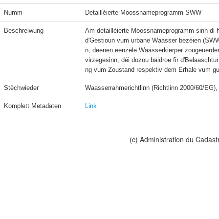
Numm
Detailléierte Moossnameprogramm SWW
Beschreiwung
Am detailléierte Moossnameprogramm sinn di 
d'Gestioun vum urbane Waasser bezéien (SWW)
n, deenen eenzele Waasserkierper zougeuerdent 
virzegesinn, déi dozou bäidroe fir d'Belaascht
ng vum Zoustand respektiv dem Erhale vum gu
Stëchwieder
Waasserrahmerichtlinn (Richtlinn 2000/60/EG
Komplett Metadaten
Link
(c) Administration du Cadast