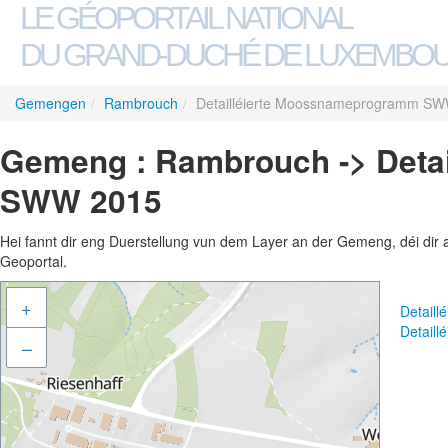
LE GÉOPORTAIL NATIONAL
DU GRAND-DUCHÉ DE LUXEMBO
Gemengen
/
Rambrouch
/
Detailléierte Moossnameprogramm S
Gemeng : Rambrouch -> Deta
SWW 2015
Hei fannt dir eng Duerstellung vun dem Layer an der Gemeng, déi dir 
Geoportal.
+
Detail
Detail
–