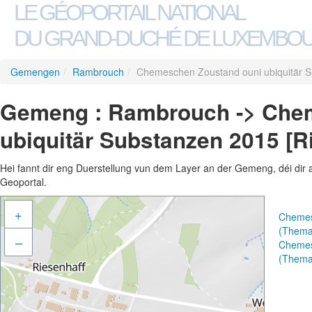
LE GÉOPORTAIL NATIONAL
DU GRAND-DUCHÉ DE LUXEMBO
Gemengen
/
Rambrouch
/
Chemeschen Zoustand ouni ubiquitär S
Gemeng : Rambrouch -> Che
ubiquitär Substanzen 2015 [R
Hei fannt dir eng Duerstellung vun dem Layer an der Gemeng, déi dir 
Geoportal.
+
Chemesc
(Thema
–
Chemesc
(Thema