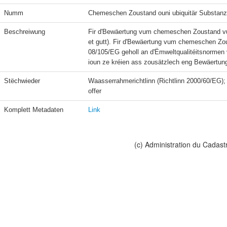
Numm
Chemeschen Zoustand ouni ubiquitär Substanze
Beschreiwung
Fir d'Bewäertung vum chemeschen Zoustand vu
et gutt). Fir d'Bewäertung vum chemeschen Zous
08/105/EG geholl an d'Ëmweltqualitéitsnormen vu
ioun ze kréien ass zousätzlech eng Bewäertung
Stëchwieder
Waasserrahmerichtlinn (Richtlinn 2000/60/EG);
offer
Komplett Metadaten
Link
(c) Administration du Cadast