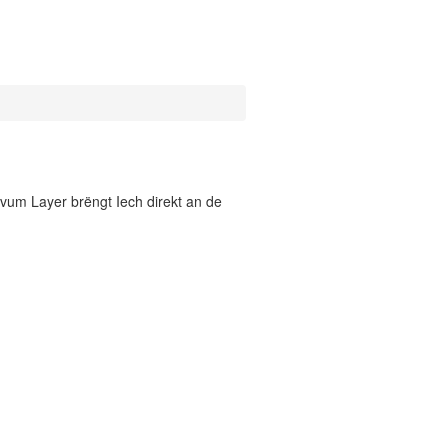
vum Layer brëngt Iech direkt an de