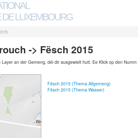
ATIONAL
 DE LUXEMBOURG
2015
ouch -> Fësch 2015
m Layer an der Gemeng, déi dir ausgewielt hutt. Ee Klick op den Numm 
Fësch 2015 (Thema Allgemeng)
Fësch 2015 (Thema Wasser)