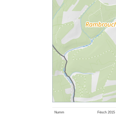
Numm
Fësch 2015