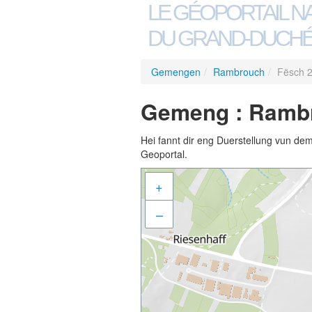
LE GÉOPORTAIL N
DU GRAND-DUCHÉ
Gemengen
/
Rambrouch
/
Fësch 
Gemeng : Rambr
Hei fannt dir eng Duerstellung vun de
Geoportal.
+
–