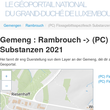
LE GÉOPORTAIL NATIONAL
DU GRAND-DUCHÉ DE LUXEMBO
Gemengen
/
Rambrouch
/
(PC) Flossgebittsspezifesch Substanze
Gemeng : Rambrouch -> (PC) 
Substanzen 2021
Hei fannt dir eng Duerstellung vun dem Layer an der Gemeng, déi dir 
Geoportal.
+
(PC) F
(PC) F
–