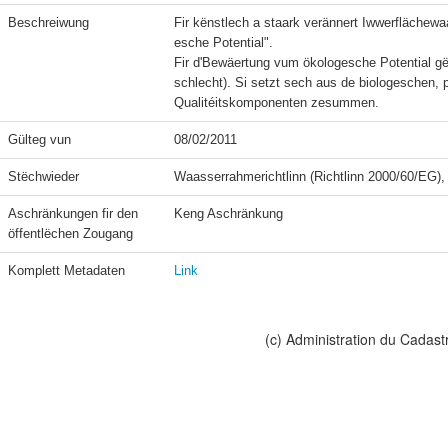
Beschreiwung
Fir kënstlech a staark verännert Iwwerflächewa
esche Potential".

Fir d'Bewäertung vum ökologesche Potential gët
schlecht). Si setzt sech aus de biologeschen
Qualitéitskomponenten zesummen.
Gülteg vun
08/02/2011
Stëchwieder
Waasserrahmerichtlinn (Richtlinn 2000/60/EG), 
Aschränkungen fir den 
Keng Aschränkung
öffentlëchen Zougang
Komplett Metadaten
Link
(c) Administration du Cadast