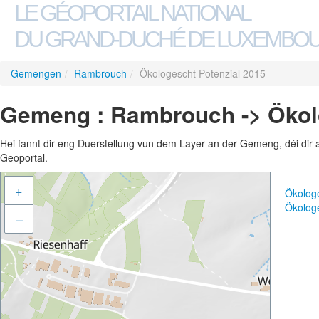
LE GÉOPORTAIL NATIONAL
DU GRAND-DUCHÉ DE LUXEMBO
Gemengen
/
Rambrouch
/
Ökologescht Potenzial 2015
Gemeng : Rambrouch -> Ökolo
Hei fannt dir eng Duerstellung vun dem Layer an der Gemeng, déi dir 
Geoportal.
+
Ökolog
Ökolog
–