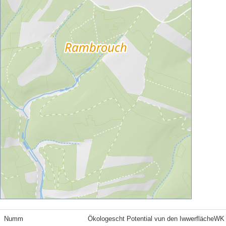
Numm
Ökologescht Potential vun den IwwerflächeWK