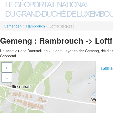
LE GÉOPORTAIL NATIONAL
DU GRAND-DUCHÉ DE LUXEMBO
Gemengen
/
Rambrouch
/
Loftfiichtegkeet
Gemeng : Rambrouch -> Loftf
Hei fannt dir eng Duerstellung vun dem Layer an der Gemeng, déi dir 
Geoportal.
+
Loftfii
–