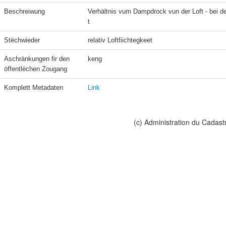
Beschreiwung
Verhältnis vum Dampdrock vun der Loft - bei d
t
Stëchwieder
relativ Loftfiichtegkeet
Aschränkungen fir den 
keng
öffentlëchen Zougang
Komplett Metadaten
Link
(c) Administration du Cadast