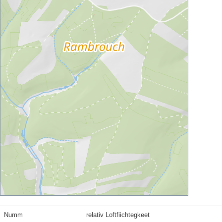
Numm
relativ Loftfiichtegkeet