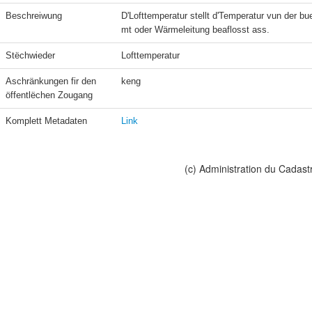
Beschreiwung
D'Lofttemperatur stellt d'Temperatur vun der
mt oder Wärmeleitung beaflosst ass.
Stëchwieder
Lofttemperatur
Aschränkungen fir den 
keng
öffentlëchen Zougang
Komplett Metadaten
Link
(c) Administration du Cadast