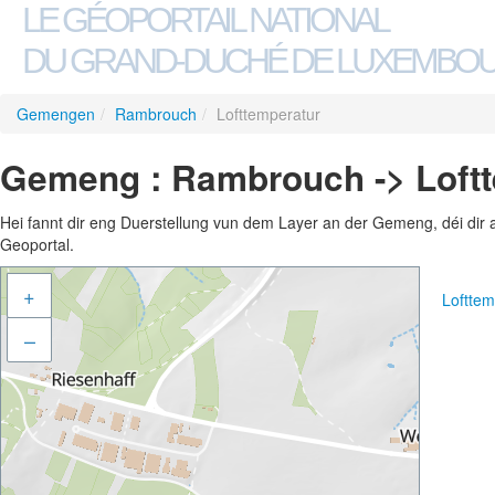
LE GÉOPORTAIL NATIONAL
DU GRAND-DUCHÉ DE LUXEMBO
Gemengen
/
Rambrouch
/
Lofttemperatur
Gemeng : Rambrouch -> Loft
Hei fannt dir eng Duerstellung vun dem Layer an der Gemeng, déi dir 
Geoportal.
+
Loftte
–