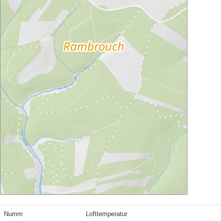
Numm
Lofttemperatur