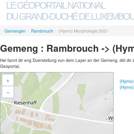
LE GÉOPORTAIL NATIONAL
DU GRAND-DUCHÉ DE LUXEMBO
Gemengen
/
Rambrouch
/
(Hymo) Morphologie 2021
Gemeng : Rambrouch -> (Hym
Hei fannt dir eng Duerstellung vun dem Layer an der Gemeng, déi dir 
Geoportal.
+
(Hymo)
(Hymo)
–