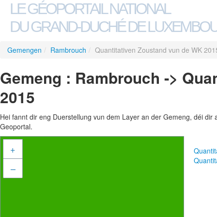
LE GÉOPORTAIL NATIONAL
DU GRAND-DUCHÉ DE LUXEMBO
Gemengen
/
Rambrouch
/
Quantitativen Zoustand vun de WK 201
Gemeng : Rambrouch -> Quan
2015
Hei fannt dir eng Duerstellung vun dem Layer an der Gemeng, déi dir 
Geoportal.
+
Quanti
Quanti
–