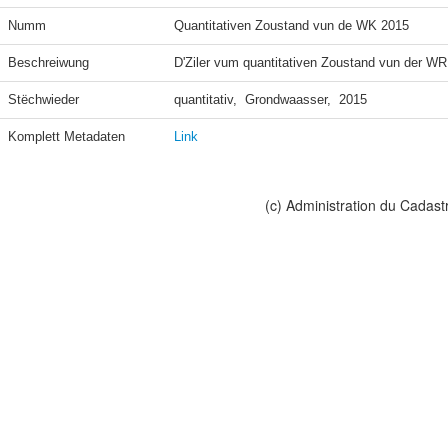
Numm
Quantitativen Zoustand vun de WK 2015
Beschreiwung
D'Ziler vum quantitativen Zoustand vun der 
Stëchwieder
quantitativ,  Grondwaasser,  2015
Komplett Metadaten
Link
(c) Administration du Cadast