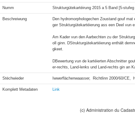
Numm
Strukturgütekartéirung 2015 a 5 Band [5-stufe
Beschreiwung
Den hydromorphologechen Zoustand gouf mat en
ger Strukturgütekartéierung ass een Deel vun e
Am Kader vun den Aarbechten zu der Strukturg
oll ginn. DStrukturgütekartéierung enthält de
gkeet.

DBewertung vun de kartéierten Abschnitter gou
er-rechts, Land-lenks und Land-rechts gin an K
Stëchwieder
Iwwerflächenwaasser,  Richtlinn 2000/60/CE,  
Komplett Metadaten
Link
(c) Administration du Cadast