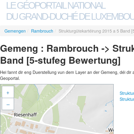
LE GÉOPORTAIL NATIONAL
DU GRAND-DUCHÉ DE LUXEMBO
Gemengen
/
Rambrouch
/
Strukturgütekartéirung 2015 a 5 Band [
Gemeng : Rambrouch -> Struk
Band [5-stufeg Bewertung]
Hei fannt dir eng Duerstellung vun dem Layer an der Gemeng, déi dir 
Geoportal.
+
Struktu
Struktu
–