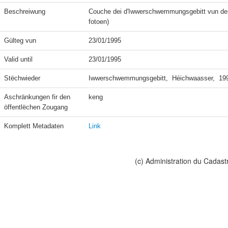
Beschreiwung
Couche dei d'Iwwerschwemmungsgebitt vun dem
fotoen)
Gülteg vun
23/01/1995
Valid until
23/01/1995
Stëchwieder
Iwwerschwemmungsgebitt,  Héichwaasser,  199
Aschränkungen fir den 
keng
öffentlëchen Zougang
Komplett Metadaten
Link
(c) Administration du Cadast