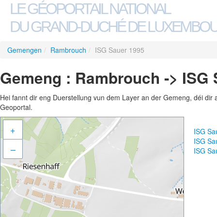
LE GÉOPORTAIL NATIONAL
DU GRAND-DUCHÉ DE LUXEMBO
Gemengen
/
Rambrouch
/
ISG Sauer 1995
Gemeng : Rambrouch -> ISG 
Hei fannt dir eng Duerstellung vun dem Layer an der Gemeng, déi dir 
Geoportal.
+
ISG Sa
ISG Sa
–
ISG Sa