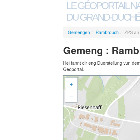
LE GÉOPORTAIL N
DU GRAND-DUCHÉ
Gemengen
/
Rambrouch
/
ZPS an 
Gemeng : Rambro
Hei fannt dir eng Duerstellung vun de
Geoportal.
+
–