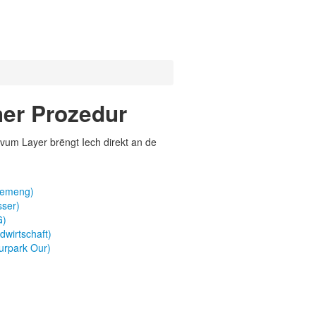
her Prozedur
vum Layer brëngt Iech direkt an de
lgemeng)
sser)
G)
wirtschaft)
urpark Our)