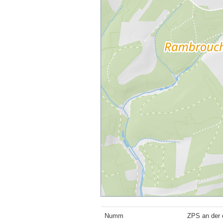
Numm
ZPS an der 