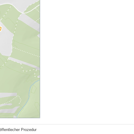
ëffentlecher Prozedur