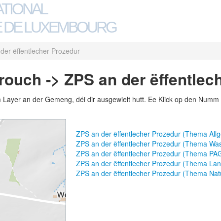
ATIONAL
 DE LUXEMBOURG
der ëffentlecher Prozedur
uch -> ZPS an der ëffentlec
m Layer an der Gemeng, déi dir ausgewielt hutt. Ee Klick op den Numm 
ZPS an der ëffentlecher Prozedur (Thema Al
ZPS an der ëffentlecher Prozedur (Thema Wa
ZPS an der ëffentlecher Prozedur (Thema PA
ZPS an der ëffentlecher Prozedur (Thema Land
ZPS an der ëffentlecher Prozedur (Thema Nat