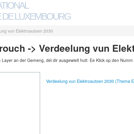
ATIONAL
 DE LUXEMBOURG
ung vun Elektroautoen 2030
ouch -> Verdeelung vun Elek
m Layer an der Gemeng, déi dir ausgewielt hutt. Ee Klick op den Numm 
Verdeelung vun Elektroautoen 2030 (Thema E