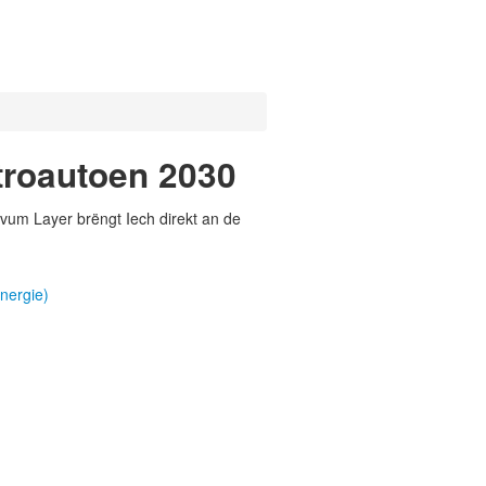
troautoen 2030
vum Layer brëngt Iech direkt an de
nergie)