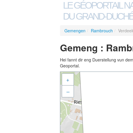
LE GÉOPORTAIL N
DU GRAND-DUCHÉ
Gemengen
/
Rambrouch
/
Verdeel
Gemeng : Rambr
Hei fannt dir eng Duerstellung vun de
Geoportal.
+
–