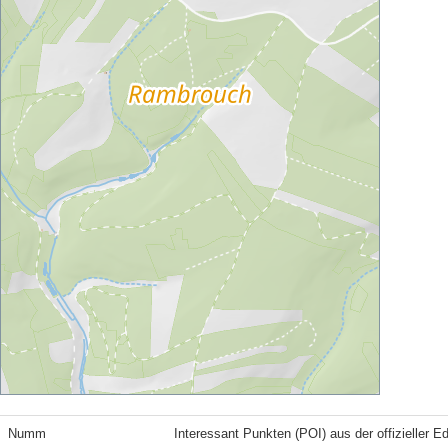
Numm
Interessant Punkten (POI) aus der offizieller E