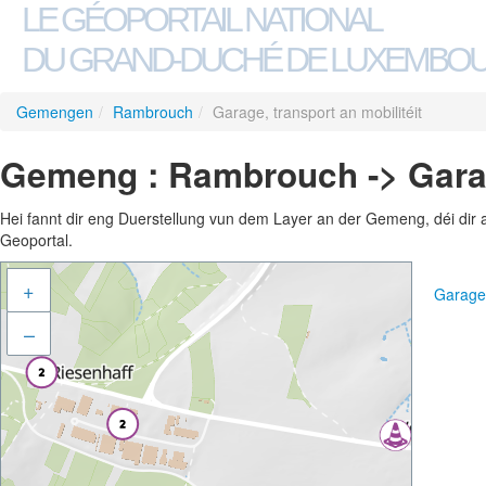
LE GÉOPORTAIL NATIONAL
DU GRAND-DUCHÉ DE LUXEMBO
Gemengen
/
Rambrouch
/
Garage, transport an mobilitéit
Gemeng : Rambrouch -> Garage
Hei fannt dir eng Duerstellung vun dem Layer an der Gemeng, déi dir 
Geoportal.
+
Garage,
–