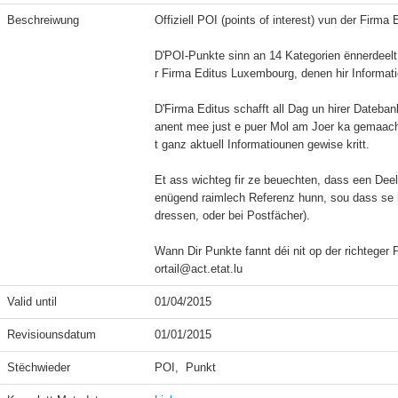
Beschreiwung
Offiziell POI (points of interest) vun der Firma
D'POI-Punkte sinn an 14 Kategorien ënnerdeelt
r Firma Editus Luxembourg, denen hir Informatio
D'Firma Editus schafft all Dag un hirer Dateban
anent mee just e puer Mol am Joer ka gemaach 
t ganz aktuell Informatiounen gewise kritt.

Et ass wichteg fir ze beuechten, dass een Dee
enügend raimlech Referenz hunn, sou dass se ni
dressen, oder bei Postfächer).

Wann Dir Punkte fannt déi nit op der richteger 
ortail@act.etat.lu
Valid until
01/04/2015
Revisiounsdatum
01/01/2015
Stëchwieder
POI,  Punkt