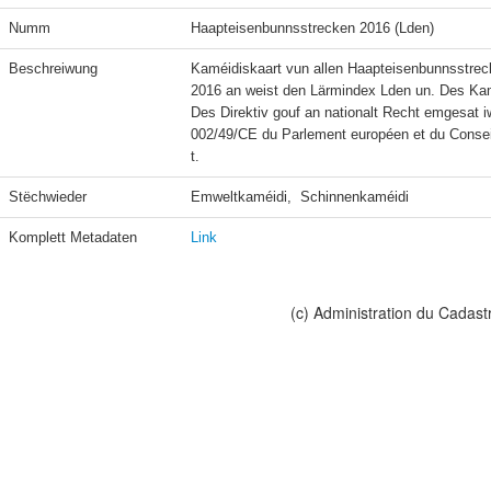
Numm
Haapteisenbunnsstrecken 2016 (Lden)
Beschreiwung
Kaméidiskaart vun allen Haapteisenbunnsstreck
2016 an weist den Lärmindex Lden un. Des Kam
Des Direktiv gouf an nationalt Recht emgesat iw
002/49/CE du Parlement européen et du Conseil d
t.
Stëchwieder
Emweltkaméidi,  Schinnenkaméidi
Komplett Metadaten
Link
(c) Administration du Cadast