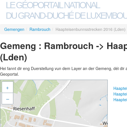
LE GÉOPORTAIL NATIONAL
DU GRAND-DUCHÉ DE LUXEMBO
Gemengen
/
Rambrouch
/
Haapteisenbunnsstrecken 2016 (Lden)
Gemeng : Rambrouch -> Haap
(Lden)
Hei fannt dir eng Duerstellung vun dem Layer an der Gemeng, déi dir 
Geoportal.
+
Haapte
Haapte
–
Haapte