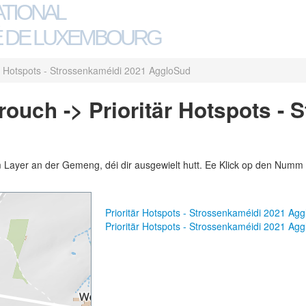
ATIONAL
 DE LUXEMBOURG
är Hotspots - Strossenkaméidi 2021 AggloSud
uch -> Prioritär Hotspots - 
m Layer an der Gemeng, déi dir ausgewielt hutt. Ee Klick op den Numm 
Prioritär Hotspots - Strossenkaméidi 2021 A
Prioritär Hotspots - Strossenkaméidi 2021 A