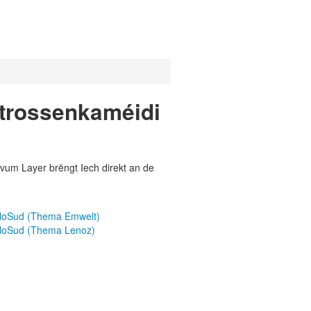
Strossenkaméidi
vum Layer brëngt Iech direkt an de
ggloSud (Thema Emwelt)
ggloSud (Thema Lenoz)