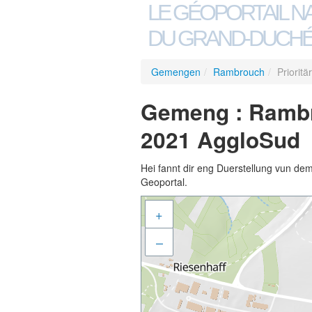
LE GÉOPORTAIL N
DU GRAND-DUCHÉ
Gemengen
/
Rambrouch
/
Priorit
Gemeng : Rambro
2021 AggloSud
Hei fannt dir eng Duerstellung vun de
Geoportal.
+
–