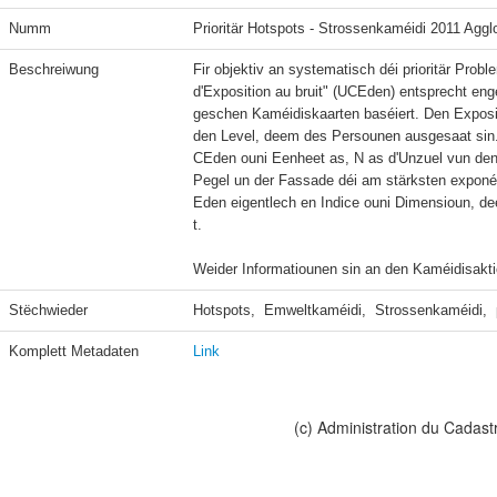
Numm
Prioritär Hotspots - Strossenkaméidi 2011 Aggl
Beschreiwung
Fir objektiv an systematisch déi prioritär Probl
d'Exposition au bruit" (UCEden) entsprecht e
geschen Kaméidiskaarten baséiert. Den Exposit
den Level, deem des Persounen ausgesaat sin.
CEden ouni Eenheet as, N as d'Unzuel vun den
Pegel un der Fassade déi am stärksten exponéi
Eden eigentlech en Indice ouni Dimensioun, d
t.

Weider Informatiounen sin an den Kaméidisakt
Stëchwieder
Hotspots,  Emweltkaméidi,  Strossenkaméidi,  p
Komplett Metadaten
Link
(c) Administration du Cadast