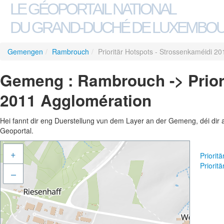
LE GÉOPORTAIL NATIONAL
DU GRAND-DUCHÉ DE LUXEMBO
Gemengen
/
Rambrouch
/
Prioritär Hotspots - Strossenkaméidi 2
Gemeng : Rambrouch -> Priori
2011 Agglomération
Hei fannt dir eng Duerstellung vun dem Layer an der Gemeng, déi dir 
Geoportal.
+
Priorit
Priorit
–