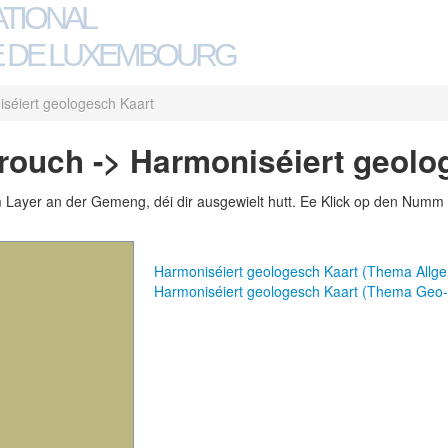
ATIONAL
 DE LUXEMBOURG
séiert geologesch Kaart
ouch -> Harmoniséiert geolo
m Layer an der Gemeng, déi dir ausgewielt hutt. Ee Klick op den Numm 
Harmoniséiert geologesch Kaart (Thema Allg
Harmoniséiert geologesch Kaart (Thema Geo-