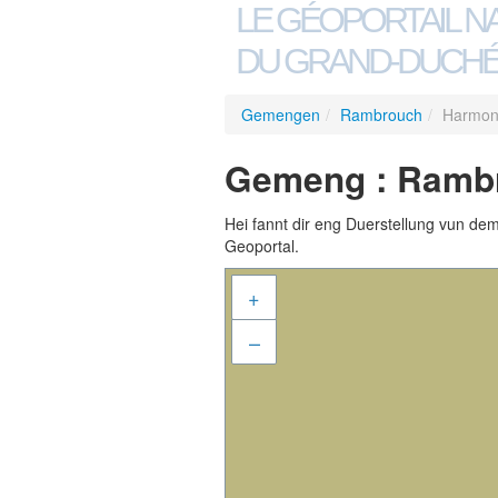
LE GÉOPORTAIL N
DU GRAND-DUCHÉ
Gemengen
/
Rambrouch
/
Harmoni
Gemeng : Rambr
Hei fannt dir eng Duerstellung vun de
Geoportal.
+
–