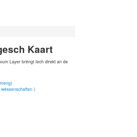
gesch Kaart
vum Layer brëngt Iech direkt an de
emeng)
 wëssenschaften )