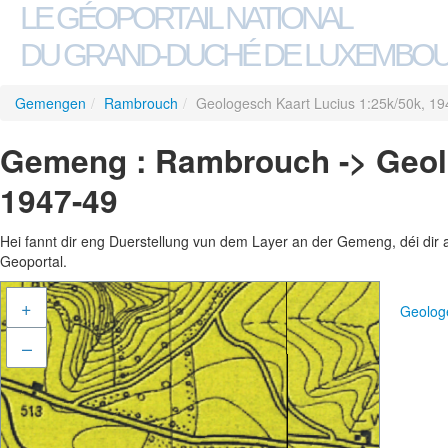
LE GÉOPORTAIL NATIONAL
DU GRAND-DUCHÉ DE LUXEMBO
Gemengen
/
Rambrouch
/
Geologesch Kaart Lucius 1:25k/50k, 19
Gemeng : Rambrouch -> Geolo
1947-49
Hei fannt dir eng Duerstellung vun dem Layer an der Gemeng, déi dir 
Geoportal.
+
Geolog
–