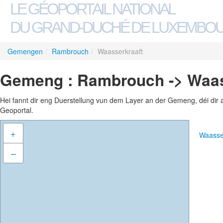
LE GÉOPORTAIL NATIONAL
DU GRAND-DUCHÉ DE LUXEMBO
Gemengen
/
Rambrouch
/
Waasserkraaft
Gemeng : Rambrouch -> Waas
Hei fannt dir eng Duerstellung vun dem Layer an der Gemeng, déi dir 
Geoportal.
+
Waasse
–