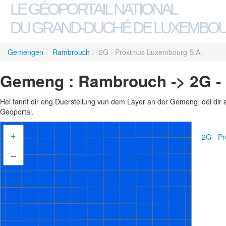
LE GÉOPORTAIL NATIONAL
DU GRAND-DUCHÉ DE LUXEMBO
Gemengen
/
Rambrouch
/
2G - Proximus Luxembourg S.A.
Gemeng : Rambrouch -> 2G -
Hei fannt dir eng Duerstellung vun dem Layer an der Gemeng, déi dir 
Geoportal.
+
2G - P
–