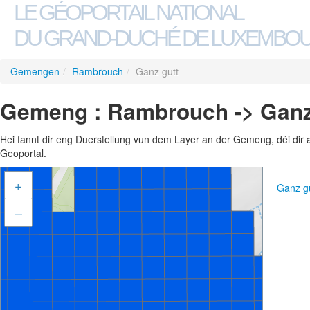
LE GÉOPORTAIL NATIONAL
DU GRAND-DUCHÉ DE LUXEMBO
Gemengen
/
Rambrouch
/
Ganz gutt
Gemeng : Rambrouch -> Ganz
Hei fannt dir eng Duerstellung vun dem Layer an der Gemeng, déi dir 
Geoportal.
+
Ganz g
–