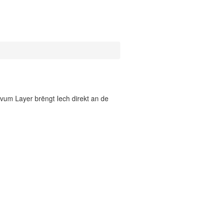
vum Layer brëngt Iech direkt an de