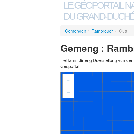
LE GÉOPORTAIL N
DU GRAND-DUCHÉ
Gemengen
/
Rambrouch
/
Gutt
Gemeng : Rambr
Hei fannt dir eng Duerstellung vun de
Geoportal.
+
–