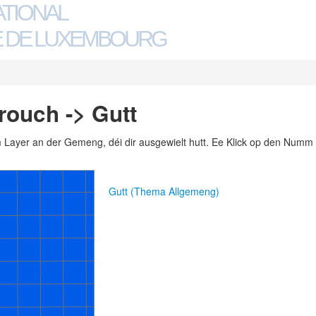
ATIONAL
 DE LUXEMBOURG
ouch -> Gutt
m Layer an der Gemeng, déi dir ausgewielt hutt. Ee Klick op den Numm 
Gutt (Thema Allgemeng)