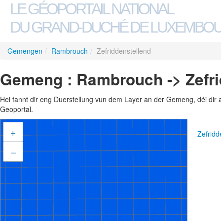
LE GÉOPORTAIL NATIONAL
DU GRAND-DUCHÉ DE LUXEMBO
Gemengen
/
Rambrouch
/
Zefriddenstellend
Gemeng : Rambrouch -> Zefri
Hei fannt dir eng Duerstellung vun dem Layer an der Gemeng, déi dir 
Geoportal.
+
Zefridd
–