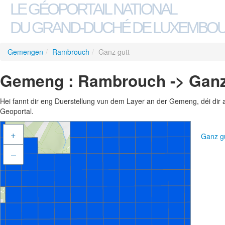
LE GÉOPORTAIL NATIONAL
DU GRAND-DUCHÉ DE LUXEMBO
Gemengen
/
Rambrouch
/
Ganz gutt
Gemeng : Rambrouch -> Ganz
Hei fannt dir eng Duerstellung vun dem Layer an der Gemeng, déi dir 
Geoportal.
+
Ganz g
–