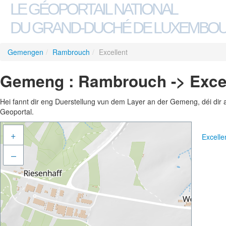
LE GÉOPORTAIL NATIONAL
DU GRAND-DUCHÉ DE LUXEMBO
Gemengen
/
Rambrouch
/
Excellent
Gemeng : Rambrouch -> Exce
Hei fannt dir eng Duerstellung vun dem Layer an der Gemeng, déi dir 
Geoportal.
+
Excell
–