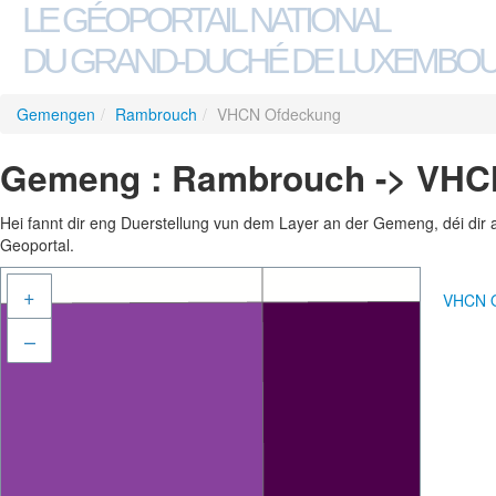
LE GÉOPORTAIL NATIONAL
DU GRAND-DUCHÉ DE LUXEMBO
Gemengen
/
Rambrouch
/
VHCN Ofdeckung
Gemeng : Rambrouch -> VHC
Hei fannt dir eng Duerstellung vun dem Layer an der Gemeng, déi dir 
Geoportal.
+
VHCN O
–