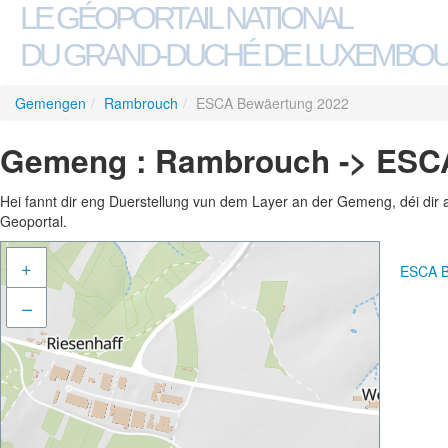
LE GÉOPORTAIL NATIONAL
DU GRAND-DUCHÉ DE LUXEMBO
Gemengen
/
Rambrouch
/
ESCA Bewäertung 2022
Gemeng : Rambrouch -> ESC
Hei fannt dir eng Duerstellung vun dem Layer an der Gemeng, déi dir 
Geoportal.
+
ESCA B
–