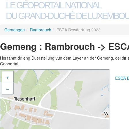
LE GÉOPORTAIL NATIONAL
DU GRAND-DUCHÉ DE LUXEMBO
Gemengen
/
Rambrouch
/
ESCA Bewäertung 2023
Gemeng : Rambrouch -> ESC
Hei fannt dir eng Duerstellung vun dem Layer an der Gemeng, déi dir 
Geoportal.
+
ESCA B
–