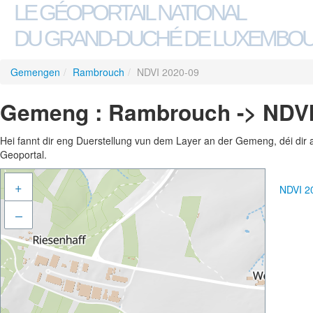
LE GÉOPORTAIL NATIONAL
DU GRAND-DUCHÉ DE LUXEMBO
Gemengen
/
Rambrouch
/
NDVI 2020-09
Gemeng : Rambrouch -> NDVI
Hei fannt dir eng Duerstellung vun dem Layer an der Gemeng, déi dir 
Geoportal.
+
NDVI 2
–