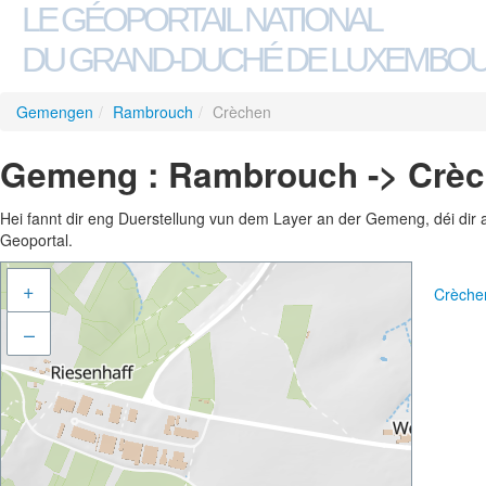
LE GÉOPORTAIL NATIONAL
DU GRAND-DUCHÉ DE LUXEMBO
Gemengen
/
Rambrouch
/
Crèchen
Gemeng : Rambrouch -> Crè
Hei fannt dir eng Duerstellung vun dem Layer an der Gemeng, déi dir 
Geoportal.
+
Crèche
–