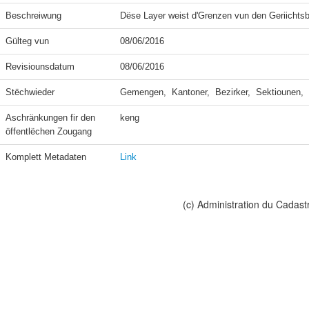
Beschreiwung
Dëse Layer weist d'Grenzen vun den Geriichtsb
Gülteg vun
08/06/2016
Revisiounsdatum
08/06/2016
Stëchwieder
Gemengen,  Kantoner,  Bezirker,  Sektiounen,
Aschränkungen fir den 
keng
öffentlëchen Zougang
Komplett Metadaten
Link
(c) Administration du Cadast