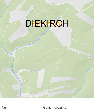
Numm
Geriichtsbezirker