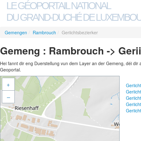
LE GÉOPORTAIL NATIONAL
DU GRAND-DUCHÉ DE LUXEMBO
Gemengen
/
Rambrouch
/
Geriichtsbezierker
Gemeng : Rambrouch -> Gerii
Hei fannt dir eng Duerstellung vun dem Layer an der Gemeng, déi dir 
Geoportal.
+
Geriich
Geriich
–
Geriich
Geriic
Geriich