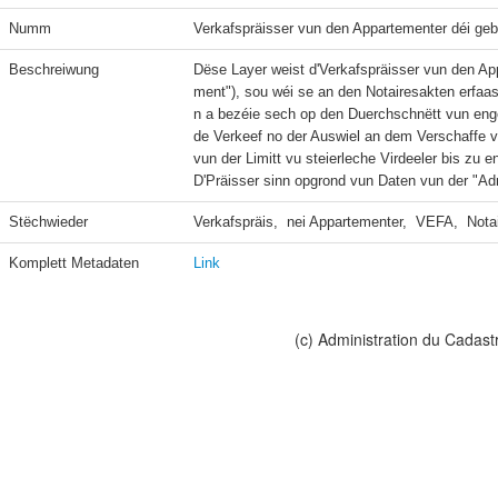
Numm
Verkafspräisser vun den Appartementer déi geba
Beschreiwung
Dëse Layer weist d'Verkafspräisser vun den Ap
ment"), sou wéi se an den Notairesakten erfaas
n a bezéie sech op den Duerchschnëtt vun enge
de Verkeef no der Auswiel an dem Verschaffe v
vun der Limitt vu steierleche Virdeeler bis z
D'Präisser sinn opgrond vun Daten vun der "Adm
Stëchwieder
Verkafspräis,  nei Appartementer,  VEFA,  Nota
Komplett Metadaten
Link
(c) Administration du Cadast