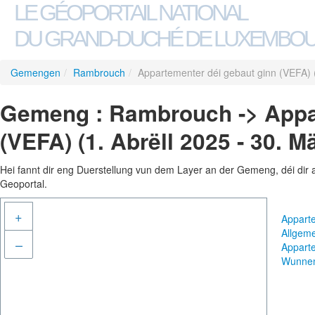
LE GÉOPORTAIL NATIONAL
DU GRAND-DUCHÉ DE LUXEMBO
Gemengen
/
Rambrouch
/
Appartementer déi gebaut ginn (VEFA) (
Gemeng : Rambrouch -> Appar
(VEFA) (1. Abrëll 2025 - 30. M
Hei fannt dir eng Duerstellung vun dem Layer an der Gemeng, déi dir 
Geoportal.
+
Apparte
Allgem
–
Apparte
Wunne