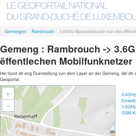
LE GÉOPORTAIL NATIONAL
DU GRAND-DUCHÉ DE LUXEMBO
Gemengen
/
Rambrouch
/
3.6GHz Basisstatiounen vun den ëffentl
Gemeng : Rambrouch -> 3.6G
ëffentlechen Mobilfunknetzer 
Hei fannt dir eng Duerstellung vun dem Layer an der Gemeng, déi dir 
Geoportal.
+
3.6GHz 
Emwelt
–
3.6GHz 
GSM-Ka