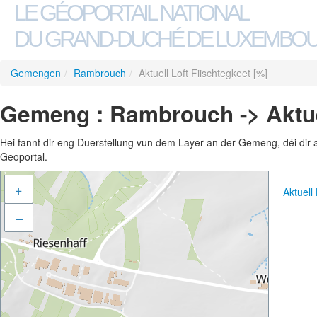
LE GÉOPORTAIL NATIONAL
DU GRAND-DUCHÉ DE LUXEMBO
Gemengen
/
Rambrouch
/
Aktuell Loft Fiischtegkeet [%]
Gemeng : Rambrouch -> Aktuel
Hei fannt dir eng Duerstellung vun dem Layer an der Gemeng, déi dir 
Geoportal.
+
Aktuell
–