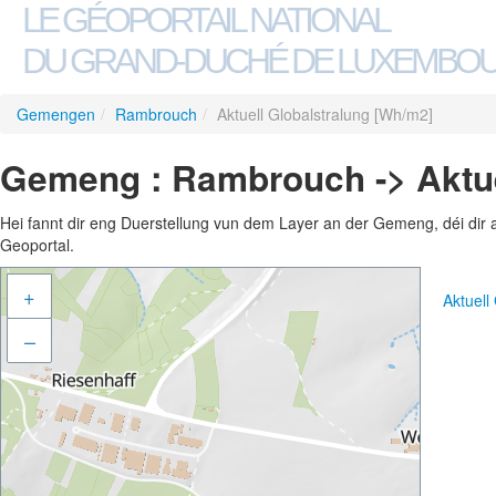
LE GÉOPORTAIL NATIONAL
DU GRAND-DUCHÉ DE LUXEMBO
Gemengen
/
Rambrouch
/
Aktuell Globalstralung [Wh/m2]
Gemeng : Rambrouch -> Aktue
Hei fannt dir eng Duerstellung vun dem Layer an der Gemeng, déi dir 
Geoportal.
+
Aktuell
–