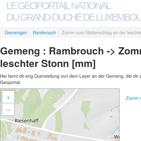
LE GÉOPORTAIL NATIONAL
DU GRAND-DUCHÉ DE LUXEMBO
Gemengen
/
Rambrouch
/
Zomm vum Nidderschlag an der leschte
Gemeng : Rambrouch -> Zomm
leschter Stonn [mm]
Hei fannt dir eng Duerstellung vun dem Layer an der Gemeng, déi dir 
Geoportal.
+
Zomm v
–